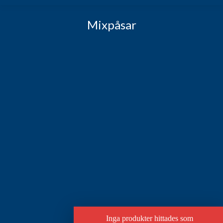
Mixpåsar
Inga produkter hittades som