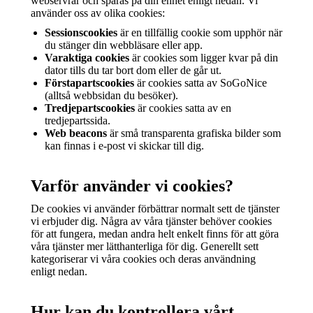
webservrar och sparas på din enhet enligt nedan. Vi
använder oss av olika cookies:
Sessionscookies
är en tillfällig cookie som upphör när
du stänger din webbläsare eller app.
Varaktiga cookies
är cookies som ligger kvar på din
dator tills du tar bort dom eller de går ut.
Förstapartscookies
är cookies satta av SoGoNice
(alltså webbsidan du besöker).
Tredjepartscookies
är cookies satta av en
tredjepartssida.
Web beacons
är små transparenta grafiska bilder som
kan finnas i e-post vi skickar till dig.
Varför använder vi cookies?
De cookies vi använder förbättrar normalt sett de tjänster
vi erbjuder dig. Några av våra tjänster behöver cookies
för att fungera, medan andra helt enkelt finns för att göra
våra tjänster mer lätthanterliga för dig. Generellt sett
kategoriserar vi våra cookies och deras användning
enligt nedan.
Hur kan du kontrollera vårt