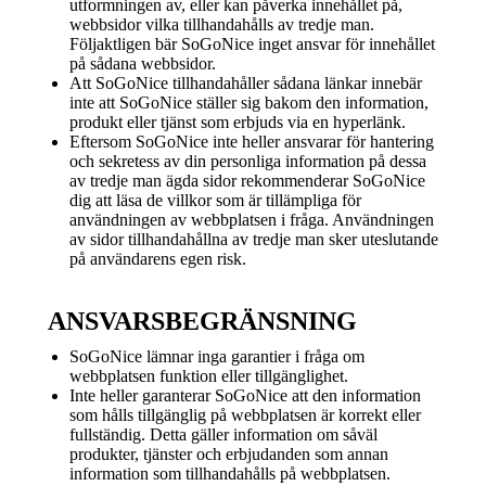
utformningen av, eller kan påverka innehållet på,
webbsidor vilka tillhandahålls av tredje man.
Följaktligen bär SoGoNice inget ansvar för innehållet
på sådana webbsidor.
Att SoGoNice tillhandahåller sådana länkar innebär
inte att SoGoNice ställer sig bakom den information,
produkt eller tjänst som erbjuds via en hyperlänk.
Eftersom SoGoNice inte heller ansvarar för hantering
och sekretess av din personliga information på dessa
av tredje man ägda sidor rekommenderar SoGoNice
dig att läsa de villkor som är tillämpliga för
användningen av webbplatsen i fråga. Användningen
av sidor tillhandahållna av tredje man sker uteslutande
på användarens egen risk.
ANSVARSBEGRÄNSNING
SoGoNice lämnar inga garantier i fråga om
webbplatsen funktion eller tillgänglighet.
Inte heller garanterar SoGoNice att den information
som hålls tillgänglig på webbplatsen är korrekt eller
fullständig. Detta gäller information om såväl
produkter, tjänster och erbjudanden som annan
information som tillhandahålls på webbplatsen.