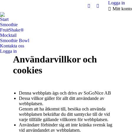
Logga in
Facebook
Instagram
Mitt konto
page
page
Start
opens
opens
Smoothie
in
in
FruitShake®
new
new
Mocktail
Smoothie Bowl
window
window
Kontakta oss
Logga in
Användarvillkor och
cookies
Denna webbplats ägs och drivs av SoGoNice AB
Dessa villkor gäller för allt ditt användande av
webbplatsen.
Genom att ha åtkomst till, besöka och använda
webbplatsen bekräftar du ditt samtycke till de vid
varje tillfälle gällande villkoren för webbplatsen.
Användare förbinder sig att inte kränka svensk lag
vid användandet av webbplatsen.